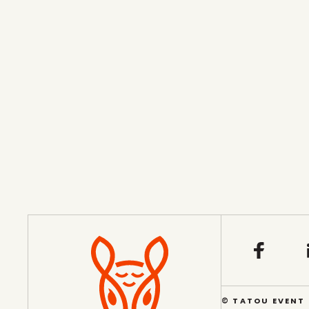
FICHIERS (FACULTATIF)
ENVOYER
© TATOU EVENT