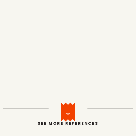
CECOFORMA
BESOIN DE RENFORT ? ON A
L’ÉQUIPE QU’IL VOUS FAUT !
SEE MORE REFERENCES