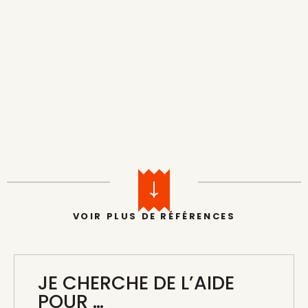
QUENT ON A FAIM
BRUSSELS EXPO CATERING SERVICES
VOIR PLUS DE RÉFÉRENCES
BRAFA ART FAIR
JE CHERCHE DE L’AIDE
POUR …