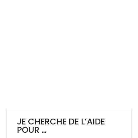
course de vélo
FÊTE DE LA MUSIQUE
10 ans de fidélité : production bar et staffing
de qualité chaque année
JE CHERCHE DE L’AIDE
POUR …