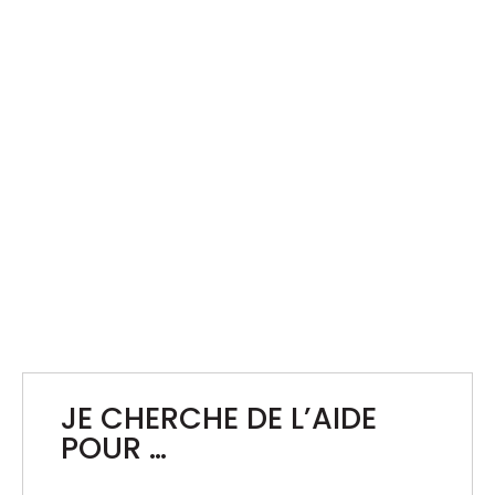
FÊTE DE LA MUSIQUE
10 ans de fidélité : production bar et staffing
de qualité chaque année
JE CHERCHE DE L’AIDE
POUR …