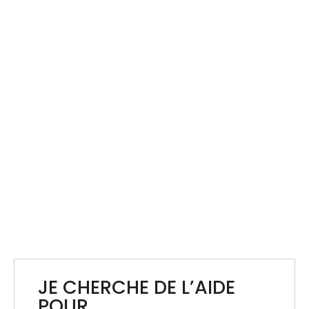
December 31 Fireworks Display
BXL TOUR
Nos logisticiens et chauffeurs spécialisés ont
assuré le montage et démontage de la
course de vélo
JE CHERCHE DE L’AIDE
POUR …